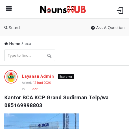
Brainly
|
Nguliah.com
Search
Ask A Question
Home
/
bca
Brainly
Layanan Admin
Explorer
|
Asked:
12 Juni 2026
In:
Builder
Nguliah.com
Kantor BCA KCP Grand Sudirman Telp/wa 
Latest
085169998803
Questions