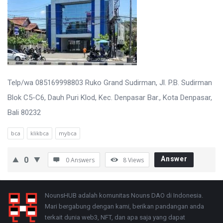
Telp/wa 085169998803 Ruko Grand Sudirman, Jl. P.B. Sudirman
Blok C5-C6, Dauh Puri Klod, Kec. Denpasar Bar., Kota Denpasar,
Bali 80232
bca
klikbca
mybca
0
Answer
0 Answers
8
Views
Footer
About
NounsHUB adalah komunitas Nouns DAO di Indonesia.
Mari bergabung dengan kami, berikan pandangan anda
terkait dunia web3, NFT, dan apa saja yang dapat